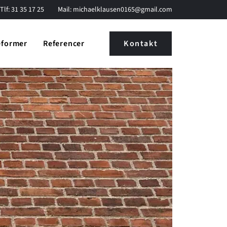
Tlf:
31 35 17 25
Mail:
michaelklausen0165@gmail.com
eformer
Referencer
Kontakt