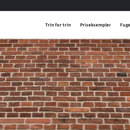
Trin for trin
Priseksempler
Fug