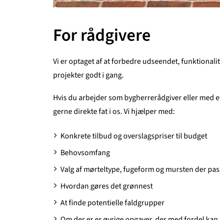
For rådgivere
Vi er optaget af at forbedre udseendet, funktionalit
projekter godt i gang.
Hvis du arbejder som bygherrerådgiver eller med et
gerne direkte fat i os. Vi hjælper med:
Konkrete tilbud og overslagspriser til budget
Behovsomfang
Valg af mørteltype, fugeform og mursten der pas
Hvordan gøres det grønnest
At finde potentielle faldgrupper
Om der er er øvrige opgaver, der med fordel kan