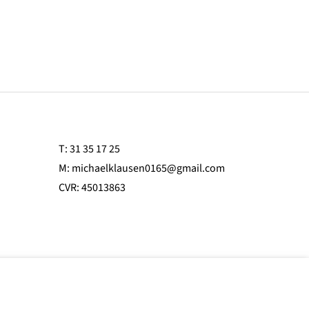
T:
31 35 17 25
M:
michaelklausen0165@gmail.com
CVR: 45013863